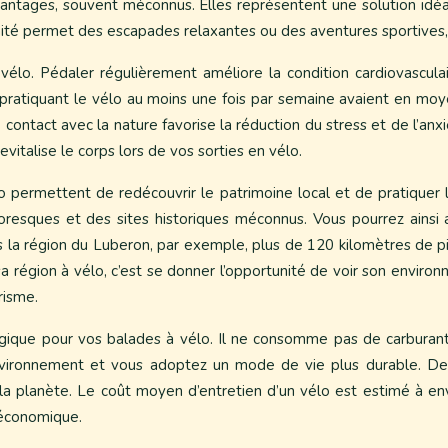
antages, souvent méconnus. Elles représentent une solution idéal
ité permet des escapades relaxantes ou des aventures sportives, 
à vélo. Pédaler régulièrement améliore la condition cardiovascula
pratiquant le vélo au moins une fois par semaine avaient en moy
 contact avec la nature favorise la réduction du stress et de l’anx
revitalise le corps lors de vos sorties en vélo.
o permettent de redécouvrir le patrimoine local et de pratiquer
ttoresques et des sites historiques méconnus. Vous pourrez ainsi 
 la région du Luberon, par exemple, plus de 120 kilomètres de p
a région à vélo, c’est se donner l’opportunité de voir son enviro
risme.
ique pour vos balades à vélo. Il ne consomme pas de carburant,
environnement et vous adoptez un mode de vie plus durable. De p
la planète. Le coût moyen d’entretien d’un vélo est estimé à envi
 économique.