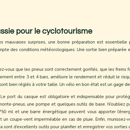
ssie pour le cyclotourisme
s mauvaises surprises, une bonne préparation est essentielle p
compte des conditions météorologiques. Une sortie bien préparée e
rez-vous que les pneus sont correctement gonflés, que les freins 
ment entre 3 et 4 bars, améliore le rendement et réduit le risque
 sont bien réglés à votre taille. Un vélo en bon état est un gage d
 Le port du casque est obligatoire et indispensable pour proté
nte-pneus, une pompe et quelques outils de base. N’oubliez pas
e 750 ml et une barre énergétique peuvent vous apporter l’éne
 et un coupe-vent imperméable en cas de pluie. Enfin, munissez-v
sont d’excellents outils pour planifier et enregistrer vos sorties