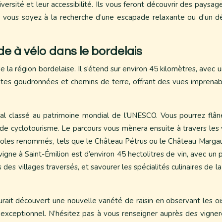
iversité et leur accessibilité. Ils vous feront découvrir des paysag
ous soyez à la recherche d’une escapade relaxante ou d’un défi s
de à vélo dans le bordelais
e la région bordelaise. Il s’étend sur environ 45 kilomètres, ave
outes goudronnées et chemins de terre, offrant des vues imprenabl
al classé au patrimoine mondial de l’UNESCO. Vous pourrez flâne
e de cyclotourisme. Le parcours vous mènera ensuite à travers les
icoles renommés, tels que le Château Pétrus ou le Château Margaux,
igne à Saint-Émilion est d’environ 45 hectolitres de vin, avec u
es villages traversés, et savourer les spécialités culinaires de la
ait découvert une nouvelle variété de raisin en observant les ois
 et exceptionnel. N’hésitez pas à vous renseigner auprès des vigne