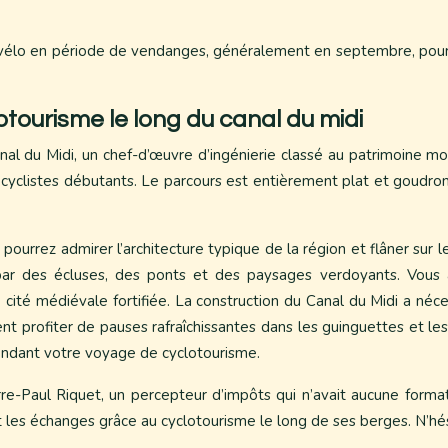
 à vélo en période de vendanges, généralement en septembre, pour as
otourisme le long du canal du midi
al du Midi, un chef-d’œuvre d’ingénierie classé au patrimoine mo
les cyclistes débutants. Le parcours est entièrement plat et goudr
s pourrez admirer l’architecture typique de la région et flâner su
ar des écluses, des ponts et des paysages verdoyants. Vous au
cité médiévale fortifiée. La construction du Canal du Midi a néc
t profiter de pauses rafraîchissantes dans les guinguettes et les c
 pendant votre voyage de cyclotourisme.
rre-Paul Riquet, un percepteur d’impôts qui n’avait aucune formati
 les échanges grâce au cyclotourisme le long de ses berges. N’hési