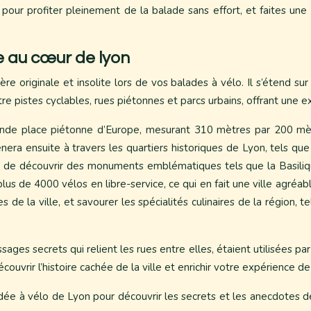
que pour profiter pleinement de la balade sans effort, et faites 
me au cœur de lyon
ière originale et insolite lors de vos balades à vélo. Il s’étend 
re pistes cyclables, rues piétonnes et parcs urbains, offrant une e
grande place piétonne d’Europe, mesurant 310 mètres par 200 mè
era ensuite à travers les quartiers historiques de Lyon, tels qu
on de découvrir des monuments emblématiques tels que la Basiliq
us de 4000 vélos en libre-service, ce qui en fait une ville agréa
e la ville, et savourer les spécialités culinaires de la région, te
es secrets qui relient les rues entre elles, étaient utilisées par
couvrir l’histoire cachée de la ville et enrichir votre expérience d
 guidée à vélo de Lyon pour découvrir les secrets et les anecdotes d