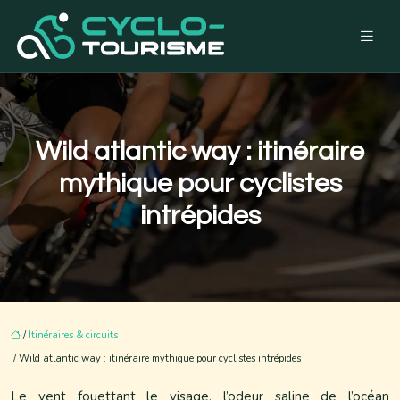
Wild atlantic way : itinéraire
mythique pour cyclistes
intrépides
/
Itinéraires & circuits
/ Wild atlantic way : itinéraire mythique pour cyclistes intrépides
Le vent fouettant le visage, l’odeur saline de l’océan