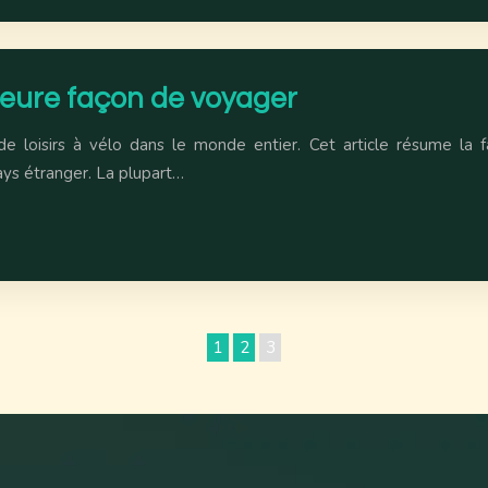
lleure façon de voyager
e loisirs à vélo dans le monde entier. Cet article résume la 
ys étranger. La plupart…
1
2
3